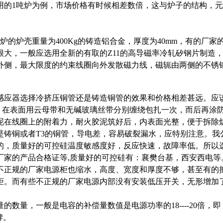
用的1吨炉为例，市场价格有时候相差数倍，这与炉子的结构，
炉的炉壳重量为400Kg的铸造铝合金，厚度为40mm，有的厂
大，一般应选用全新的有取的Z11的高导磁率冷轧矽钢片制造，矽
外侧，最大限度的约束线圈向外发散磁力线，磁轭由两侧的不锈
感应器选择冷挤压铜管还是铸造铜管的效果和价格相差甚远。应该
，在表面用云母带和无碱玻璃丝带分别缠绕包扎一次，而后再涂
泥在线圈上的附着力，耐火胶泥筑好后，内表面光整，便于拆除
是铸铜或者T3的铜管，导电差，容易破裂漏水，应特别注意。我
的，质量好的可控硅温度敏感度好，反应快速，故障率低。所以
厂家的产品合格证等,质量好的可控硅有：襄樊台基，西安西电等
不正规的厂家电源柜也缩水，高度、宽度和厚度不够，甚至有的
柜。而有些不正规的厂家电源内部没有安装低压开关，无形增加
，一般是电容的补偿量数值是电源功率的18----20倍，即：电容补偿
牌。