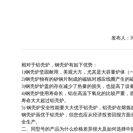
发布人：河南
相对于铝壳炉，钢壳炉有如下优势：
1)钢壳炉坚固耐用，美观大方，尤其是大容量炉体（
2)钢壳炉独有的
矽钢片
制成的
磁轭
对感应线圈产生的磁
3)钢壳炉炉盖的存在减少了热量的损失，也提高了设
4)钢壳炉使用寿命长，铝在高温下氧化的比较严重
寿命大大超过铝壳炉。
5) 钢壳炉安全性能要大大优于铝壳炉，铝壳炉在熔
钢壳炉虽优于铝壳炉，但您也应从经济投资回报方面
全生产。
二、同型号的产品为什么价格差异很大及如何选择中