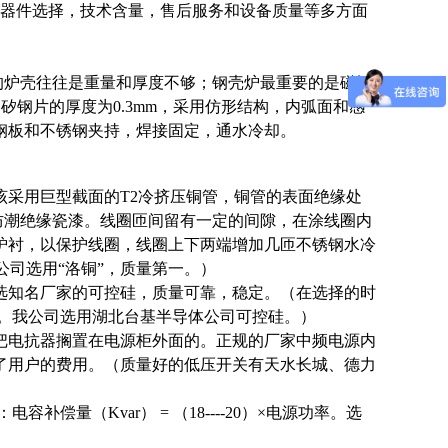
元器件选择，技术含量，售后服务和设备质量等多方面
家的炉壳往往是重量和厚度不够；钢壳炉最重要的是磁轭
钢片的厚度为0.3mm，采用仿形结构，内弧面和感
钢板和不锈钢夹持，焊接固定，通水冷却。
采用巨型截面的T2冷挤压铜管，铜管的表面绝缘处
防潮绝缘瓷漆。线圈匝间留有一定的间隙，在涂线圈内
炉衬，以保护线圈，线圈上下两端增加几匝不锈钢水冷
公司选用“洛铜”，质量第一。
）
选知名厂家的可控硅，质量可靠，稳定。（
在选择的时
。我公司选用湖北台基半导体公司可控硅。
）
把电抗器搁置在电源柜外面的。正规的厂家中频电源内
了用户的费用。（质量好的低压开关有天水长城、德力
量（Kvar） = （18----20）×电源功率。选