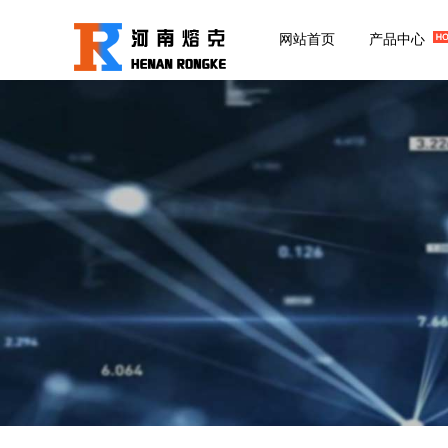
网站首页
产品中心
产品中心
解决方案
中频熔炼设备
熔炼：熔铜金属解决方案
0.5吨
用于制作各种制品/锭等
用
0.5吨
电容器组
KGPS中频电源
中频保温设备
熔炼：熔铝金属解决方案
2吨钢
用于制作各种制品/铝锭/合金等
点
2吨钢壳
值得注意的是铝的密度比较小
中频加热设备
电容器组
中频配件