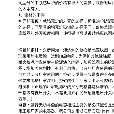
同型号的中频感应炉的价格有很大的差异，以普遍应
的因素有关。
1、选材的不同
炉壳和磁轭：就铝壳炉的外壳的选择，标准的1吨铝壳
的选择，同型号的钢壳炉磁轭的选择不同，价格差距很
应线圈的外圆弧度相同，使得磁轭可以紧贴感应线圈
铜管和铜排：众所周知，熔炼炉的核心是感应线圈，
理采用静电喷涂，达到H级绝缘，为保护其绝缘强度
耐火胶泥时应使耐火胶泥渗入缝隙，加强线圈上的胶
圈，增加整体刚性，有利于散热。（
有的厂家使用的
可控硅：各厂家使用的可控硅，质量一般是参差不齐
候要求电炉厂家注明可控硅的生产厂家，出示可控硅
电源柜：正规的厂家电源柜的尺寸规格都是标准的。
部都装有低压开关，不需要用户在另外配置电压开关
西等。）
电容：进行无功补偿的电容柜最主要的是必须配备足量的数量
用正规厂家的电容器。我公司选用浙江新安江“伟伟”